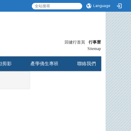
Language
:::
回健行首頁
行事曆
〡
Sitemap
動剪影
產學僑生專班
聯絡我們