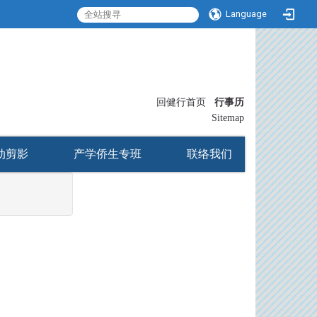
Language
:::
回健行首页
行事历
〡
Sitemap
动剪影
产学侨生专班
联络我们