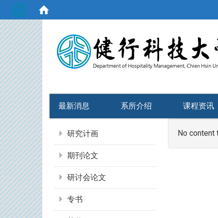
:::
最新消息
系所介绍
课程资讯
:::
No content 
研究计画
期刊论文
研讨会论文
专书