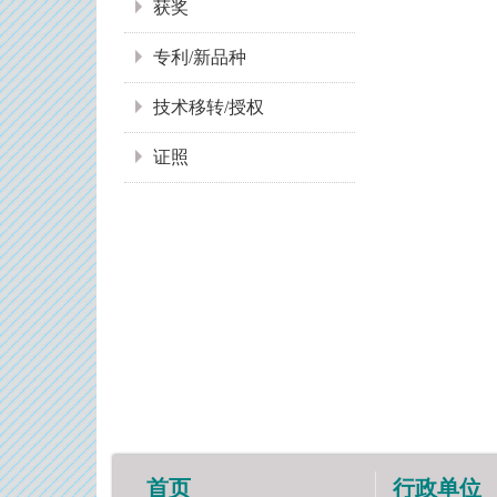
获奖
专利/新品种
技术移转/授权
证照
首页
行政单位