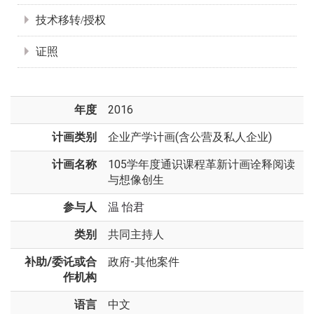
技术移转/授权
证照
年度
2016
计画类别
企业产学计画(含公营及私人企业)
计画名称
105学年度通识课程革新计画诠释阅读
与想像创生
参与人
温 怡君
类别
共同主持人
补助/委讬或合
政府-其他案件
作机构
语言
中文