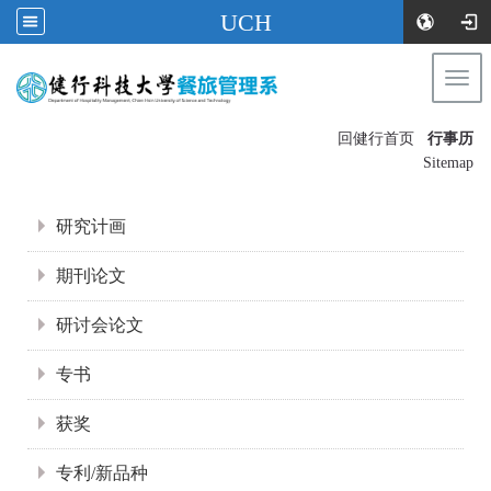
UCH
Togg
navi
:::
回健行首页
行事历
〡
Sitemap
:::
研究计画
期刊论文
研讨会论文
专书
获奖
专利/新品种