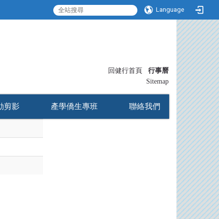
Language
:::
回健行首頁
行事曆
〡
Sitemap
動剪影
產學僑生專班
聯絡我們